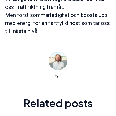
oss i rätt riktning framåt.
Men först sommarledighet och boosta upp
med energi för en fartfylld höst som tar oss
till nästa nivå!
Erik
Så skapar vårt
Related posts
Tillsammans förenklar vi arbetet
mentorskapsprogram
Mindre miljöavtryck med
med Agenda 2030
engagemang för integration
webbmöten